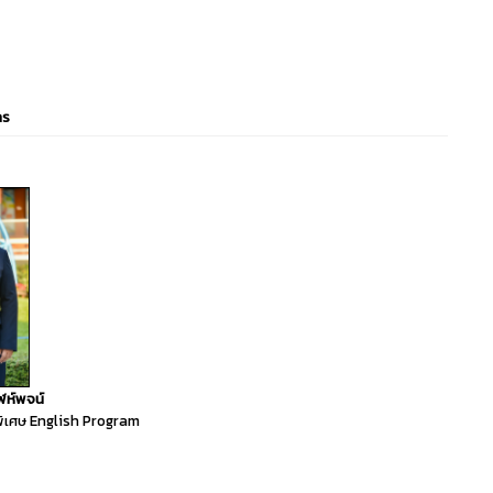
าร
ฬห์พจน์
พิเศษ English Program